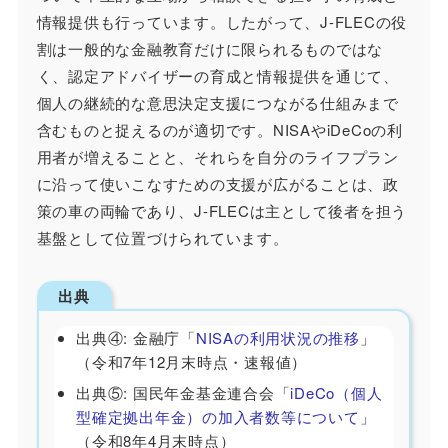
情報提供も行っています。したがって、J-FLECの役
割は一般的な金融教育だけに限られるものではな
く、認定アドバイザーの育成と情報提供を通じて、
個人の継続的な意思決定支援につながる仕組みまで
含むものと捉えるのが適切です。NISAやiDeCoの利
用者が増えることと、それらを自分のライフプラン
に沿って使いこなすための支援が広がることは、政
策の車の両輪であり、J-FLECは主として後者を担う
基盤として位置づけられています。
出典
出典④: 金融庁「
NISAの利用状況の推移
」
（令和7年12月末時点・速報値）
出典⑤: 国民年金基金連合会「
iDeCo（個人
型確定拠出年金）の加入者数等について
」
（令和8年4月末時点）