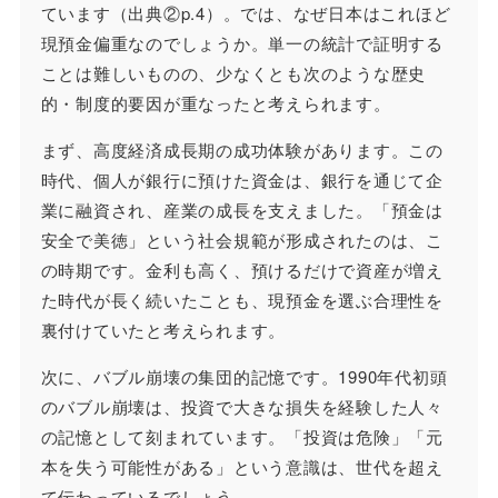
ています（出典②p.4）。では、なぜ日本はこれほど
現預金偏重なのでしょうか。単一の統計で証明する
ことは難しいものの、少なくとも次のような歴史
的・制度的要因が重なったと考えられます。
まず、高度経済成長期の成功体験があります。この
時代、個人が銀行に預けた資金は、銀行を通じて企
業に融資され、産業の成長を支えました。「預金は
安全で美徳」という社会規範が形成されたのは、こ
の時期です。金利も高く、預けるだけで資産が増え
た時代が長く続いたことも、現預金を選ぶ合理性を
裏付けていたと考えられます。
次に、バブル崩壊の集団的記憶です。1990年代初頭
のバブル崩壊は、投資で大きな損失を経験した人々
の記憶として刻まれています。「投資は危険」「元
本を失う可能性がある」という意識は、世代を超え
て伝わっているでしょう。