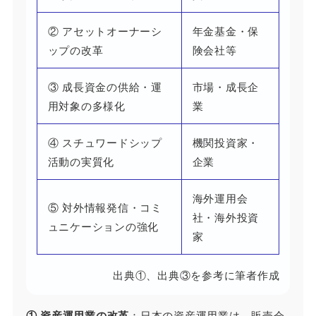
② アセットオーナーシ
年金基金・保
ップの改革
険会社等
③ 成長資金の供給・運
市場・成長企
用対象の多様化
業
④ スチュワードシップ
機関投資家・
活動の実質化
企業
海外運用会
⑤ 対外情報発信・コミ
社・海外投資
ュニケーションの強化
家
出典①、出典③を参考に筆者作成
① 資産運用業の改革
：日本の資産運用業は、販売会