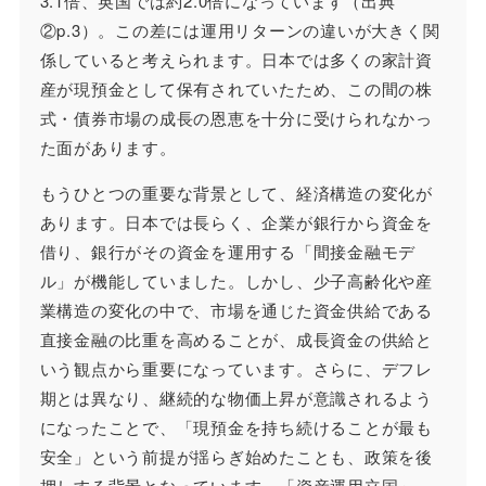
3.1倍、英国では約2.0倍になっています（出典
②p.3）。この差には運用リターンの違いが大きく関
係していると考えられます。日本では多くの家計資
産が現預金として保有されていたため、この間の株
式・債券市場の成長の恩恵を十分に受けられなかっ
た面があります。
もうひとつの重要な背景として、経済構造の変化が
あります。日本では長らく、企業が銀行から資金を
借り、銀行がその資金を運用する「間接金融モデ
ル」が機能していました。しかし、少子高齢化や産
業構造の変化の中で、市場を通じた資金供給である
直接金融の比重を高めることが、成長資金の供給と
いう観点から重要になっています。さらに、デフレ
期とは異なり、継続的な物価上昇が意識されるよう
になったことで、「現預金を持ち続けることが最も
安全」という前提が揺らぎ始めたことも、政策を後
押しする背景となっています。「資産運用立国」