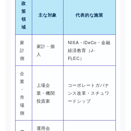
政
策
主な対象
代表的な施策
領
域
家
NISA・iDeCo・金融
家計・個
計
経済教育（J-
人
側
FLEC）
企
業
上場企
コーポレートガバナ
・
業・機関
ンス改革・スチュワ
市
投資家
ードシップ
場
側
運用会