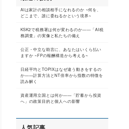
AIは家計の相談相手になれるのか ~何を、
どこまで、誰に委ねるかという境界~
KSK2で税務署は何が変わるのか――「AI税
務調査」の実像と私たちの備え
公正・中立な助言に、あなたはいくら払い
ますか ~FPの報酬構造から考える~
日経平均とTOPIXはなぜ違う動きをするの
か——計算方法とNT倍率から指数の特徴を
読み解く
資産運用立国とは何か——「貯蓄から投資
へ」の政策目的と個人への影響
人気記事