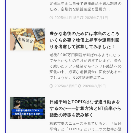
定拠出年金は自分で運用商品を選ぶ制度の
ため、定期的な損益確認と運用方…
2025年4月18日
2026年7月1日
豊かな老後のためには本当のところ
いくら必要？物価上昇率や運用利回
りを考慮して試算してみました！
老後2,000万円問題が叫ばれるようになっ
てからかなりの年月が過ぎています。長ら
く続いたデフレ経済からインフレ経済への
変化の中、必要な老後資金に変化があるの
でしょうか。 65才到達時点で…
2025年5月5日
2026年8月9日
日経平均とTOPIXはなぜ違う動きを
するのか——計算方法とNT倍率から
指数の特徴を読み解く
株式市場のニュースを見ていると、「日経
平均」と「TOPIX」という二つの数字が登