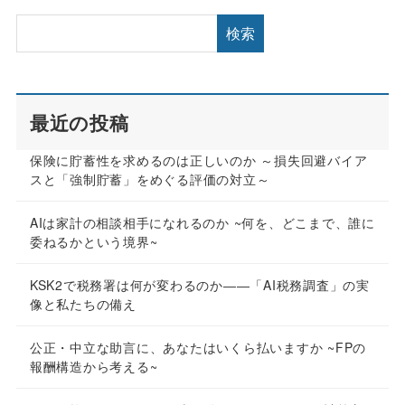
検索
最近の投稿
保険に貯蓄性を求めるのは正しいのか ～損失回避バイア
スと「強制貯蓄」をめぐる評価の対立～
AIは家計の相談相手になれるのか ~何を、どこまで、誰に
委ねるかという境界~
KSK2で税務署は何が変わるのか――「AI税務調査」の実
像と私たちの備え
公正・中立な助言に、あなたはいくら払いますか ~FPの
報酬構造から考える~